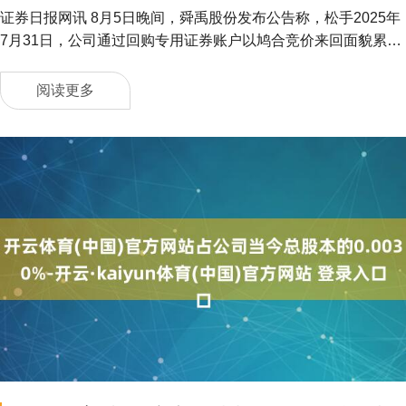
证券日报网讯 8月5日晚间，舜禹股份发布公告称，松手2025年
7月31日，公司通过回购专用证券账户以鸠合竞价来回面貌累计
回购公司股份5，034，242股，占公司现在总股本的3.07%。
（著作起头：证券日报）开yun体育网 海量资讯、精确解读，尽
阅读更多
在新浪财经APP