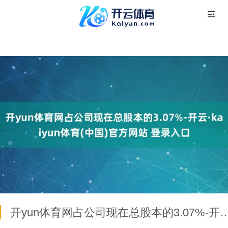
开yun体育网占公司现在总股本的3.07%-开云·kaiyun体育(中国)官方网站 登录入口