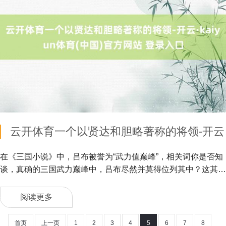
云开体育一个以贤达和胆略著称的将领-开云·kaiyun体育(中国)官方网站 登录入口
在《三国小说》中，吕布被誉为“武力值巅峰”，相关词你是否知
谈，真确的三国武力巅峰中，吕布尽然并莫得位列其中？这其中
究竟有什么玄机呢？本色上，在三国的枭雄群像中，除了吕布除
外，还有四位武将的实力迥殊了他，以致在战场上留住了让东谈
阅读更多
主记起的大胆做事。这四位武将究竟是谁？他们的战力又有多强
劲呢？ 领先要提的是，张辽，他来自雁门郡，这片风沙饱和的
首页
上一页
1
2
3
4
5
6
7
8