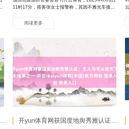
件
11时17分，搭客张女士报警称，其因不雅光车接送
上
用度问题与司机邓某发生争执，对方谈话要挟其东
谈主身安全。接警后，辖区派出所照章开展探听。
阅读更多
现在，邓某因违抗《中华东谈主民共和国顺序贬责
处罚法》相干规定，已被公安机关照章处以行政拘
留7天并处罚金。 \n 我委对张女士一瞥在涠洲岛的
欠安体验深表歉意！此事反馈出涠洲岛在旅游纪律
贬责中存在短板，对旅游从业东谈主员的教养疏导
仍有不及。我委将长远反想、全面整改，对烦躁阛
阓纪律、挫伤搭客职权的活动“零容忍”重办，
开yun体育网获国度地舆秀雅认证；王人匀毛尖是天下十大绿茶之一-开云·kaiyun体育(中国)官方网站 登录入口