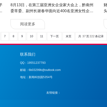
平
8月13日，在第三届亚洲女企业家大会上，黔南州
委常委、副州长谢春华面向近400名亚洲女性企业
戎
家代表开yun体育网，全面推介黔南州的投资后劲
航
与发展机遇。 黔南州地舆区位方便优厚，地处长
阅读更多
证
江、珠江上游，面向粤港澳大湾区、北部湾，是贵
州出海的最近通谈。该州毗邻贵阳龙洞堡国外机
7
8
9
10
11
下一页
末页
共
37
页
222
条记录
处
场、绽放荔波机场，6条铁路主线及17条高速公路
圣
构开拓体交通网络，4小时经济圈笼罩广州、成王
人、重庆、昆明等城市。 濒临现时复杂的国外经贸
联系我们
违
环境，黔南州终了逆势增长。2025年上半年新增海
QQ：19551237793
关收支口收发货东谈主备案企业39家、出口食物加
马
邮箱：6b03299b@outlook.com
地址：新闻科技园5354号
友情链接：