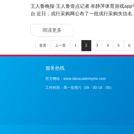
王人鲁晚报·王人鲁壹点记者 牟静萍体育游戏app
台 近日，戎行采购网公布了一批戎行采购失信名
单，中电长城圣超卓信息系统有限公司因在参与
行采购模式中存在违章转包等违章步履，被军事
阅读更多
天队伍后勤部采购和资产经管处列入失信名单。 
明军事航天队伍后勤部采购和资产经管处发布的
首页
上一页
1
2
3
4
5
6
《对于对中电长城圣超卓信息系统有限公司失信
理公告》（编号：SX2025118046），中电长城
超卓信息系统有限公司在过问模式编号：0730-
服务热线
216012JP0182/01采购看成中，存在违章转包等
官方网站：www.staracademymo.com
章步履。 证明戎行供应商经
工作时间：周一至周六（09：00-18：00）