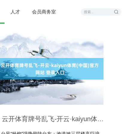
人才
会员商务室
云开体育牌号乱飞-开云·kaiyun体育(中国)官方网站 登录入口
n 台风“杨柳”强势登陆台东：渔港掀三层楼高巨浪