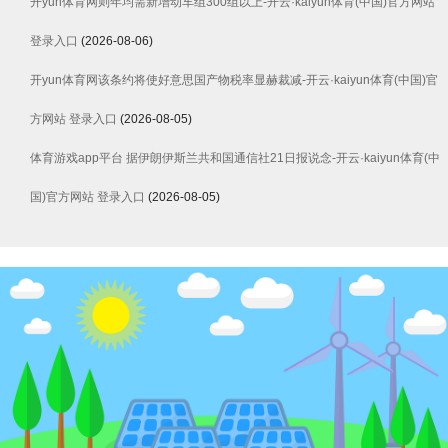
开yun体育网则年均需新增动车组300组以上-开云·kaiyun体育(中国)官方网站
登录入口
(2026-08-06)
开yun体育网该条约将使好意思国产物税率显赫裁减-开云·kaiyun体育(中国)官
方网站 登录入口
(2026-08-05)
体育游戏app平台 据伊朗伊斯兰共和国通信社21日报说念-开云·kaiyun体育(中
国)官方网站 登录入口
(2026-08-05)