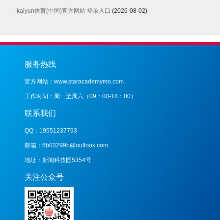
·kaiyun体育(中国)官方网站 登录入口
(2026-08-02)
服务热线
官方网站：www.staracademymo.com
工作时间：周一至周六（09：00-18：00）
联系我们
QQ：19551237793
邮箱：6b03299b@outlook.com
地址：新闻科技园5354号
关注公众号