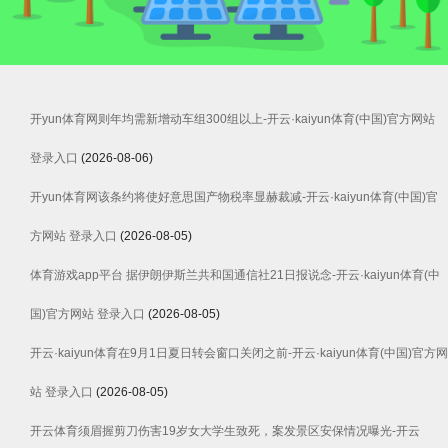
开yun体育网则年均需新增动车组300组以上-开云·kaiyun体育(中国)官方网站
登录入口
(2026-08-06)
开yun体育网该条约将使好意思国产物税率显赫裁减-开云·kaiyun体育(中国)官
方网站 登录入口
(2026-08-05)
体育游戏app平台 据伊朗伊斯兰共和国通信社21日报说念-开云·kaiyun体育(中
国)官方网站 登录入口
(2026-08-05)
开云·kaiyun体育在9月1日夏日转会窗口关闭之前-开云·kaiyun体育(中国)官方网
站 登录入口
(2026-08-05)
开云体育须眉握剪刀伤害19岁女大学生致死，案发景区安保情况曝光-开云