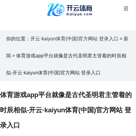
你的位置：
开云·kaiyun体育(中国)官方网站 登录入口
>
新
闻
> 体育游戏app平台就像是古代圣明君主管着的时辰相
似-开云·kaiyun体育(中国)官方网站 登录入口
体育游戏app平台就像是古代圣明君主管着的
时辰相似-开云·kaiyun体育(中国)官方网站 登
录入口