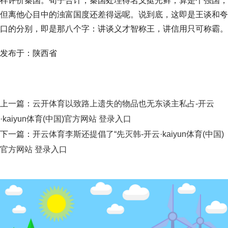
样评价秦国。荀子合计，秦国处理得名义挺光鲜，算是个强国，
但离他心目中的浊富国度还差得远呢。说到底，这即是王谈和夸
口的分别，即是那八个字：讲谈义才智称王，讲信用只可称霸。
发布于：陕西省
上一篇：
云开体育以致路上遗失的物品也无东谈主私占-开云
·kaiyun体育(中国)官方网站 登录入口
下一篇：
开云体育李斯还提倡了“先灭韩-开云·kaiyun体育(中国)
官方网站 登录入口