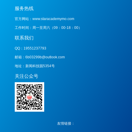
服务热线
官方网站：www.staracademymo.com
工作时间：周一至周六（09：00-18：00）
联系我们
QQ：19551237793
邮箱：6b03299b@outlook.com
地址：新闻科技园5354号
关注公众号
友情链接：