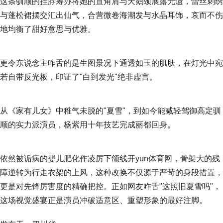
这条驯顺的挂脖筹办将她的直角肩与天鹅颈展露无遗，蕾丝刺绣
与蓬松裙摆交汇出仙气，合营微卷海潮发与水晶耳饰，哀而不伤
地均衡了甜好意思与优雅。
更令东说念主咋舌的是生图景况下通透如玉的肌肤，在灯光中宛
若自带反光板，印证了"白到发光"绝非虚言。
从《家有儿女》中稚气未脱的"夏雪"，到如今能减轻驾御高定驯
顺的实力派演员，杨紫用十年技艺完成丽都回身。
依然被诟病的婴儿肥化作凌厉下颌线开yun体育网，骨架大的残
障逆转为行走衣架的上风，这种改换不仅源于严苛的身段措置，
更是对先锋厉害度的精确把控。正如网友咋舌"这照旧夏雪吗"，
这场视觉盛宴正是演员冲破适意区、重塑形象的最好注脚。