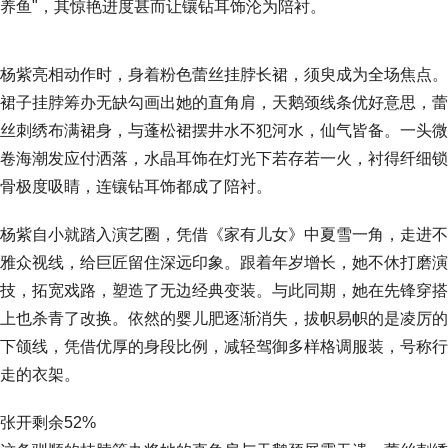
养鱼"，其惊艳进度甚而让镶钻耳饰沦为陪衬。
杨紫亮相动作时，身着粉色蕾丝挂脖长裙，须臾成为全场焦点。
裙子挂脖筹办无缺勾画出她的直角肩，天鹅颈线条优好意思，蕾
丝刺绣布满裙身，与蓬松裙摆井水不犯河水，仙气皆备。一头微
卷海潮发应付洒落，水晶耳饰在灯光下若存若一火，衬得纤细锁
骨极度吸睛，连镶钻耳饰都成了陪衬。
杨紫自小就踏入演艺圈，凭借《家有儿女》中夏雪一角，走进不
雅众视线，给巨匠留住深远印象。跟着年岁增长，她不休打磨演
技，拓宽戏路，塑造了无边经典变装。与此同期，她在先锋穿搭
上也杀青了改换。依然的婴儿肥逐渐消失，拔帜易帜的是凌厉的
下颌线，凭借优厚的身段比例，减轻驾御多样格调服装，号称行
走的衣架。
张开剩余52%