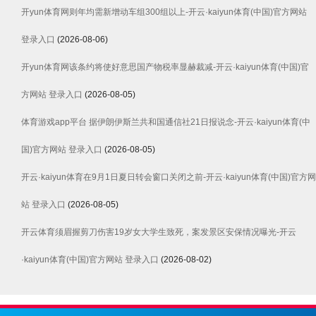
开yun体育网则年均需新增动车组300组以上-开云·kaiyun体育(中国)官方网站
登录入口
(2026-08-06)
开yun体育网该条约将使好意思国产物税率显赫裁减-开云·kaiyun体育(中国)官
方网站 登录入口
(2026-08-05)
体育游戏app平台 据伊朗伊斯兰共和国通信社21日报说念-开云·kaiyun体育(中
国)官方网站 登录入口
(2026-08-05)
开云·kaiyun体育在9月1日夏日转会窗口关闭之前-开云·kaiyun体育(中国)官方网
站 登录入口
(2026-08-05)
开云体育须眉握剪刀伤害19岁女大学生致死，案发景区安保情况曝光-开云
·kaiyun体育(中国)官方网站 登录入口
(2026-08-02)